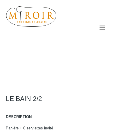
Passer
au
contenu
Menu
Le bain 2
LE BAIN 2/2
DESCRIPTION
Panière + 6 serviettes invité