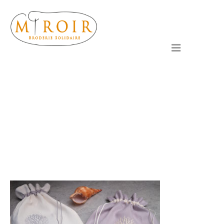
Passer
au
contenu
Menu
ACCESSOIRES-Pochon-
de-voyage-Corail