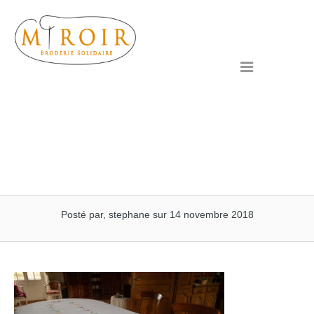
Passer
au
contenu
Menu
L1005645-Modifier
Posté par, stephane sur 14 novembre 2018