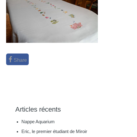
Share
Poste
←
Nappe Aquarium
navigation
Articles récents
Nappe Aquarium
Eric, le premier étudiant de Miroir